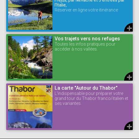
Fréjus, par Névache et 3 entrées par
l'Italie,
Réserver en ligne votre itinérance
Vos trajets vers nos refuges
Toutes les infos pratiques pour
accéder à nos vallées.
La carte "Autour du Thabor"
L'indispensable pour préparer votre
grand tour du Thabor franco/italien et
ses variantes.