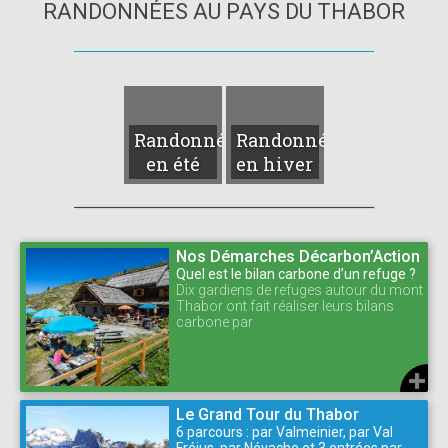
RANDONNÉES AU PAYS DU THABOR
Randonnées
Randonnées
en été
en hiver
Nos Démarches Décarbon’Action
Quel est le bilan carbone d’un refuge ?
Dix gardiens de refuges autour du mont
Thabor ont fait réaliser leurs bilans
carbone par
Le Grand Tour du Thabor
6 parcours : par Valmeinier, par Val