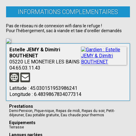
INFORMATIONS COMPLEMENTAIRES
Pas de réseau ni de connexion wifi dans le refuge !
Pour l'hébergement, sac à viande et taie d'oreiller demandés
Estelle JEMY & Dimitri
BOUTHENET
05220 LE MONETIER LES BAINS
04.65.03.11.43
Latitude :
45.030151953986241
Longitude :
6.4839867834077314
Prestations
Demi-Pension
,
Pique-nique
,
Repas de midi
,
Repas du soir
,
Petit-
déjeuner
,
Eau potable gratuite
,
Eau chaude pour thermos
Equipements
Terrasse
Langues parlées