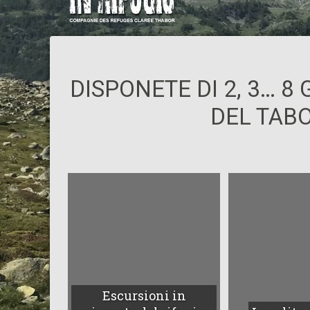
DISPONETE DI 2, 3… 8
DEL TABO
Escursioni in