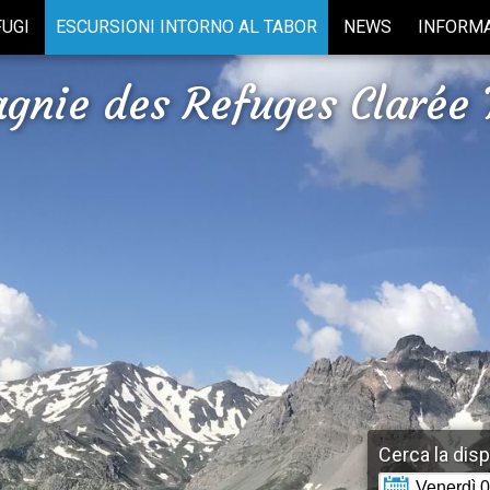
FUGI
ESCURSIONI INTORNO AL TABOR
NEWS
INFORMA
gnie des Refuges Clarée 
Cerca la dispo