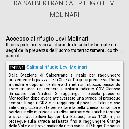
DA SALBERTRAND AL RIFUGIO LEVI
MOLINARI
Accesso al rifugio Levi Molinari
Il più rapido accesso al rifugio tra le antiche borgate e i
segni della presenza dell' uomo tra terrazzamenti, coltivi ,
pascoli.
Salita al rifugio Levi Molinari
TAPPA 1
Dalla Stazione di Salbertrand si risale per raggiungere
brevemente la piazza della Chiesa. Da qui si prende Via Roma
a destra e dopo un centinaio di metri si imbocca, passando
sotto un arco, un sentiero a sinistra indicato GRV Glorioso
Rimpatrio dei Valdesi. Si raggiunge il piccolo paese di
Montcellier, dopo avere attraversato una strada, si prosegue
sempre lungo il GRV e si raggiunge il paese di Eclause che
vale una piccola sosta per visitare la bella chiesa romanica e
perdersi nelle minuscole stradine animate da antiche fontane
e strani bassorilievi lapidei. Da Eclause, circa 1400 m., si
prosegue sulla strada asfaltata fino a raggiungere Grange
della Valle e in breve risalendo nella conca, il Rifugio. Se non si