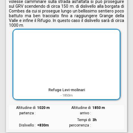
volesse camminare sulla strada asfaltata si può proseguire
sul GRV scendendo di circa 150 m. di dislivello alla borgata di
Combes da cui si prosegue lungo un bellissimo sentiero poco
battuto ma ben tracciato fino a raggiungere Grange della
Valle e infine il Rifugio. In questo caso il dislivello sarà di circa
1000 m.
Refuge Levi-molinari
-
1850m
Altitudine di
1020 m
Altitudine di
1850 m
partenza
arrivo
Tempi di
3h
Dislivello
+830m
percorrenza