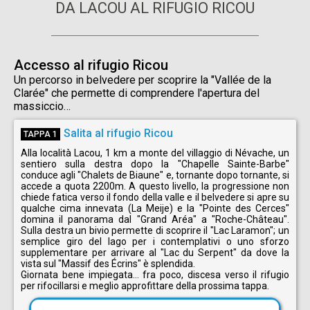
DA LACOU AL RIFUGIO RICOU
Accesso al rifugio Ricou
Un percorso in belvedere per scoprire la "Vallée de la
Clarée" che permette di comprendere l'apertura del
massiccio…
Salita al rifugio Ricou
TAPPA 1
Alla località Lacou, 1 km a monte del villaggio di Névache, un
sentiero sulla destra dopo la "Chapelle Sainte-Barbe"
conduce agli "Chalets de Biaune" e, tornante dopo tornante, si
accede a quota 2200m. A questo livello, la progressione non
chiede fatica verso il fondo della valle e il belvedere si apre su
qualche cima innevata (La Meije) e la "Pointe des Cerces"
domina il panorama dal "Grand Aréa" a "Roche-Château".
Sulla destra un bivio permette di scoprire il "Lac Laramon"; un
semplice giro del lago per i contemplativi o uno sforzo
supplementare per arrivare al "Lac du Serpent" da dove la
vista sul "Massif des Écrins" è splendida.
Giornata bene impiegata... fra poco, discesa verso il rifugio
per rifocillarsi e meglio approfittare della prossima tappa.