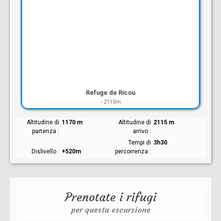
Refuge de Ricou
-
2115m
Altitudine di
1170 m
Altitudine di
2115 m
partenza
arrivo
Tempi di
3h30
Dislivello
+520m
percorrenza
Prenotate i rifugi
per questa escursione