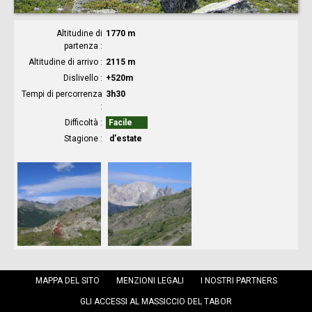
Altitudine di
1770 m
partenza
Altitudine di arrivo
2115 m
Dislivello
+520m
Tempi di percorrenza
3h30
Difficoltà
Facile
Stagione
d'estate
MAPPA DEL SITO
MENZIONI LEGALI
I NOSTRI PARTNERS
GLI ACCESSI AL MASSICCIO DEL TABOR