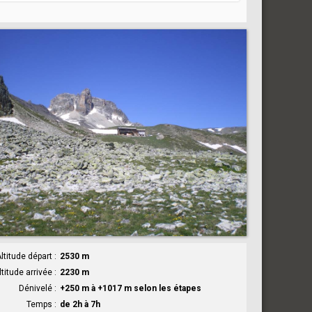
ltitude départ
2530 m
ltitude arrivée
2230 m
Dénivelé
+250 m à +1017 m selon les étapes
Temps
de 2h à 7h