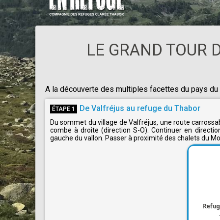
LE GRAND TOUR D
A la découverte des multiples facettes du pays du 
De Valfréjus au refuge du Thabor
ÉTAPE 1
Du sommet du village de Valfréjus, une route carrossab
combe à droite (direction S-O). Continuer en directio
gauche du vallon. Passer à proximité des chalets du M
Refug