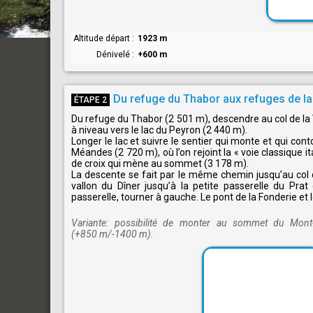
Altitude départ
1923 m
Dénivelé
+600 m
Du refuge du Thabor aux refuges de la 
ÉTAPE 2
Du refuge du Thabor (2 501 m), descendre au col de la Va
à niveau vers le lac du Peyron (2 440 m).
Longer le lac et suivre le sentier qui monte et qui con
Méandes (2 720 m), où l’on rejoint la « voie classique i
de croix qui mène au sommet (3 178 m).
La descente se fait par le même chemin jusqu’au col 
vallon du Dîner jusqu’à la petite passerelle du Pra
passerelle, tourner à gauche. Le pont de la Fonderie et l
Variante: possibilité de monter au sommet du Mont-
(+850 m/-1400 m).