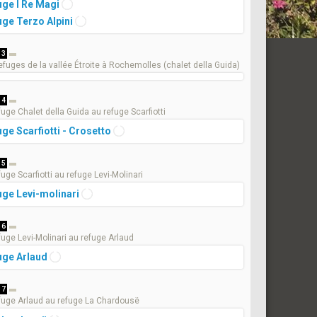
uge I Re Magi
uge Terzo Alpini
 3
efuges de la vallée Étroite à Rochemolles (chalet della Guida)
 4
fuge Chalet della Guida au refuge Scarfiotti
ge Scarfiotti - Crosetto
 5
uge Scarfiotti au refuge Levi-Molinari
uge Levi-molinari
 6
fuge Levi-Molinari au refuge Arlaud
uge Arlaud
 7
fuge Arlaud au refuge La Chardousë