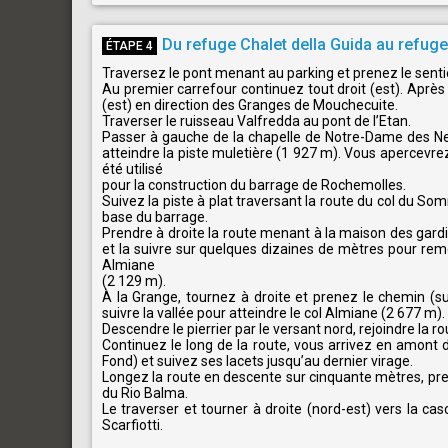
Du refuge Chalet della Guida au refuge 
ÉTAPE 4
Traversez le pont menant au parking et prenez le senti
Au premier carrefour continuez tout droit (est). Après q
(est) en direction des Granges de Mouchecuite.
Traverser le ruisseau Valfredda au pont de l’Etan.
Passer à gauche de la chapelle de Notre-Dame des Neig
atteindre la piste muletière (1 927 m). Vous apercevrez
été utilisé
pour la construction du barrage de Rochemolles.
Suivez la piste à plat traversant la route du col du Som
base du barrage.
Prendre à droite la route menant à la maison des gardie
et la suivre sur quelques dizaines de mètres pour rem
Almiane
(2 129 m).
À la Grange, tournez à droite et prenez le chemin (
suivre la vallée pour atteindre le col Almiane (2 677 m).
Descendre le pierrier par le versant nord, rejoindre la r
Continuez le long de la route, vous arrivez en amont d
Fond) et suivez ses lacets jusqu’au dernier virage.
Longez la route en descente sur cinquante mètres, pren
du Rio Balma.
Le traverser et tourner à droite (nord-est) vers la c
Scarfiotti.