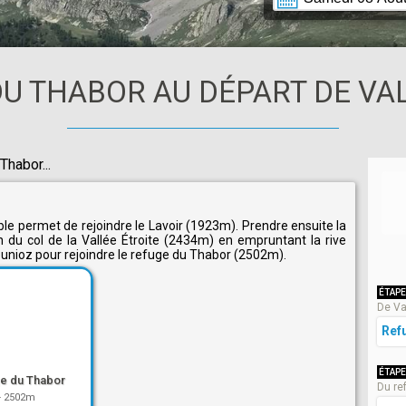
U THABOR AU DÉPART DE VAL
Thabor...
le permet de rejoindre le Lavoir (1923m). Prendre ensuite la
n du col de la Vallée Étroite (2434m) en empruntant la rive
ounioz pour rejoindre le refuge du Thabor (2502m).
ÉTAPE
De Va
Ref
ÉTAPE
e du Thabor
Du re
-
2502m