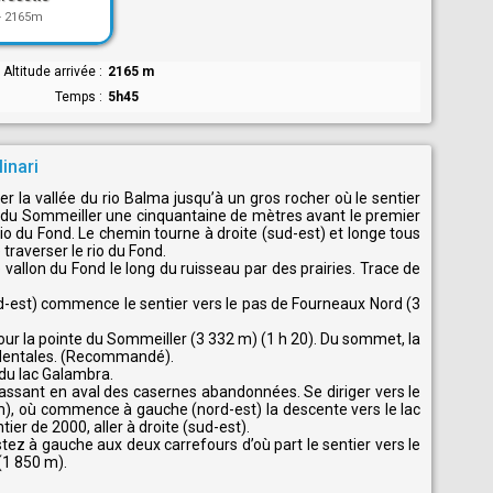
-
2165m
Altitude arrivée
2165 m
Temps
5h45
inari
 la vallée du rio Balma jusqu’à un gros rocher où le sentier
col du Sommeiller une cinquantaine de mètres avant le premier
 rio du Fond. Le chemin tourne à droite (sud-est) et longe tous
 traverser le rio du Fond.
 vallon du Fond le long du ruisseau par des prairies. Trace de
ud-est) commence le sentier vers le pas de Fourneaux Nord (3
our la pointe du Sommeiller (3 332 m) (1 h 20). Du sommet, la
identales. (Recommandé).
du lac Galambra.
assant en aval des casernes abandonnées. Se diriger vers le
 m), où commence à gauche (nord-est) la descente vers le lac
ier de 2000, aller à droite (sud-est).
stez à gauche aux deux carrefours d’où part le sentier vers le
(1 850 m).