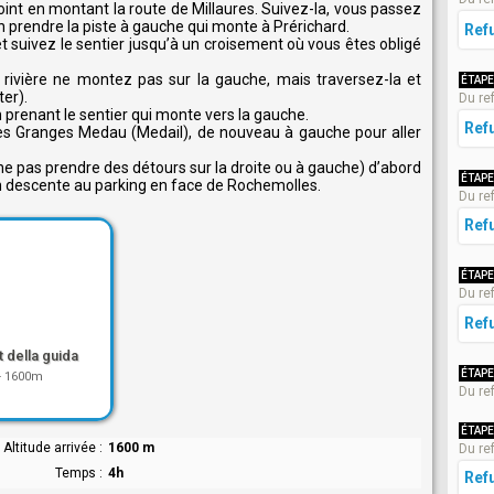
oint en montant la route de Millaures. Suivez-la, vous passez
n prendre la piste à gauche qui monte à Prérichard.
Ref
et suivez le sentier jusqu’à un croisement où vous êtes obligé
a rivière ne montez pas sur la gauche, mais traversez-la et
ÉTAPE
ter).
Du re
n prenant le sentier qui monte vers la gauche.
Ref
les Granges Medau (Medail), de nouveau à gauche pour aller
(ne pas prendre des détours sur la droite ou à gauche) d’abord
ÉTAPE
en descente au parking en face de Rochemolles.
Du re
Ref
ÉTAPE
Du re
Ref
t della guida
ÉTAPE
-
1600m
Du re
ÉTAPE
Altitude arrivée
1600 m
Du re
Temps
4h
Ref