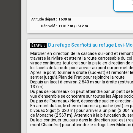
Altitude départ
1630 m
Dénivelé
+1017 m / -512 m
Du refuge Scarfiotti au refuge Levi-Mol
ÉTAPE 5
Marcher en direction de la cascade du Fond et remonter
traverse la rivière et atteint la route carrossable du 
virage continuez tout droit sur la piste en direction de
les lacets de la route pour arriver au pont qui permet de
Après le pont, tourner à droite (sud-est) et remonter le
sentier jusqu’à Pian dei Frati pour rejoindre la route.
Depuis un lacet à environ 2 540 m sur la droite (est/s
137 m).
Du pas de Fourneaux on peut atteindre par un petit dét
vue d’ensemble se concentre sur toutes les Alpes occ
Du pas de Fourneaux Nord, descendre sud en direction 
En amont du lac, le chemin tourne à gauche (est) en p
bivouac Sigot (3 020 m) pour arriver à un plan (3 004
de Monache (2 567 m). Attention à la bifurcation du sent
Du lac, continuer toujours dans la direction sud-est (re
mont Chabrière) pour atteindre le refuge Levi-Molinari 