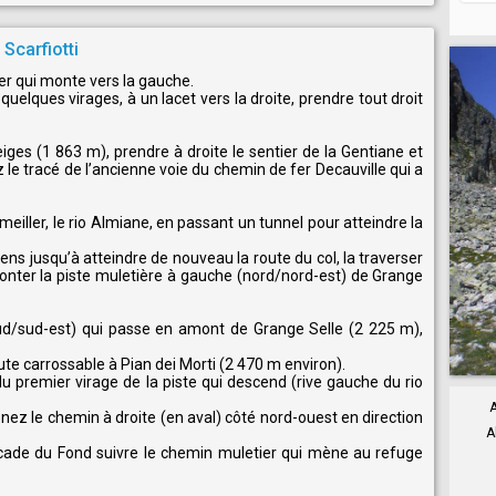
Scarfiotti
er qui monte vers la gauche.
uelques virages, à un lacet vers la droite, prendre tout droit
es (1 863 m), prendre à droite le sentier de la Gentiane et
 le tracé de l’ancienne voie du chemin de fer Decauville qui a
meiller, le rio Almiane, en passant un tunnel pour atteindre la
ns jusqu’à atteindre de nouveau la route du col, la traverser
onter la piste muletière à gauche (nord/nord-est) de Grange
sud/sud-est) qui passe en amont de Grange Selle (2 225 m),
oute carrossable à Pian dei Morti (2 470 m environ).
u premier virage de la piste qui descend (rive gauche du rio
A
ez le chemin à droite (en aval) côté nord-ouest en direction
A
ascade du Fond suivre le chemin muletier qui mène au refuge