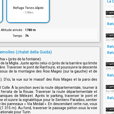
La 
Refuge Terzo Alpini
-
1780m
ÉTAPE
Du re
Ref
Altitude arrivée
1780 m
Temps
7h
ÉTAPE
Du re
Ref
emolles (chalet della Guida)
Ref
ia » (près de la fontaine).
e la Miglia. Juste après celui-ci (près de la barrière qui limite
ÉTAPE
vière. Traverser le pont de Ranfoure, et poursuivre la descente
Des r
essous de la montagne des Rois Mages (sur la gauche) et de
Ref
). D’ici, la vue sur le massif des Rois Mages et la paroi des
ÉTAPE
 Colle. À la jonction avec la route départementale, tourner à
Du re
 ferrata de la Rouas. Traverser la route départementale et
niques de Mélezet. Après le parking, traverser le pont et
Ref
 et suivre la signalétique pour le Sentiero Paradiso, sentier
les panneaux « Via Medail ». En descendant cette rue, vous
1 315 m). Au fond, traverser le passage piéton sous la voie
ÉTAPE
nationale pour Turin.
Du re