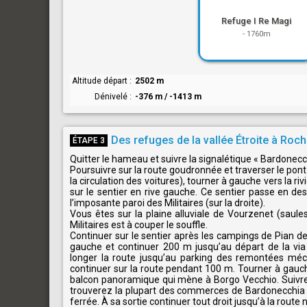
Refuge I Re Magi
-
1760m
Altitude départ
2502 m
Dénivelé
-376 m / -1413 m
Des refuges de la vallée Étroite à Roch
ÉTAPE 3
Quitter le hameau et suivre la signalétique « Bardonecch
Poursuivre sur la route goudronnée et traverser le pont d
la circulation des voitures), tourner à gauche vers la ri
sur le sentier en rive gauche. Ce sentier passe en d
l’imposante paroi des Militaires (sur la droite).
Vous êtes sur la plaine alluviale de Vourzenet (saules
Militaires est à couper le souffle.
Continuer sur le sentier après les campings de Pian del
gauche et continuer 200 m jusqu’au départ de la via
longer la route jusqu’au parking des remontées méca
continuer sur la route pendant 100 m. Tourner à gauche
balcon panoramique qui mène à Borgo Vecchio. Suivre 
trouverez la plupart des commerces de Bardonecchia (
ferrée. À sa sortie continuer tout droit jusqu’à la route 