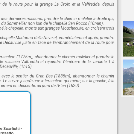
t de la route pour la grange La Croix et la Valfredda, depuis
r des dernières maisons, prendre le chemin muletier à droite qui,
le du Sommeiller non loin de la chapelle San Rocco (10min).
rné la chapelle, monte aux granges Mouchecuite, en croisant trois
e la chapelle Madonna della Neve et, immédiatement après, prendre
ie Decauville juste en face de l'embranchement de la route pour
intersection (1775m), abandonner le chemin muletier et prendre le
le ruisseau Valfredda et rejoindre l'itinéraire de la variante 1 à
 Decauville, (1h15).
ction avec le sentier du Gran Bea (1885m), abandonner le chemin
. Le suivre jusqu'à une intersection qui mène, sur la gauche, à la
gèrement en descente, au pont de l'Etan (1h20).
 Scarfiotti -
rosetto