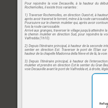
Pour rejoindre la voie Decauville, à la hauteur du débu
Rochemolles, il existe trois variantes :
1) Traverser Rochemolles, en direction Ouest et, à hauteu
après avoir traversé le torrent, mène à la route carrossab
Poursuivre sur le chemin muletier qui, après avoir contou
fois la route carrossable.
Arrivé aux granges, traverser le village jusqu'à atteindr
le chemin muletier en direction Sud, pour rejoindre la vo
Valfredda (1h10).
2) Depuis l'itinéraire principal, à hauteur de la seconde 
sentier en direction Est. Traverser le pont de l'Etan sur 
hauteur de la chapelle Madonna della Neve et de là, la voie
3) Depuis l'itinéraire principal, à hauteur de l'interse
muletier et prendre en direction Est le sentier du Gran Bea
voie Decauville avant le pont de Valfredda et, à droite, lé
Refuge
C