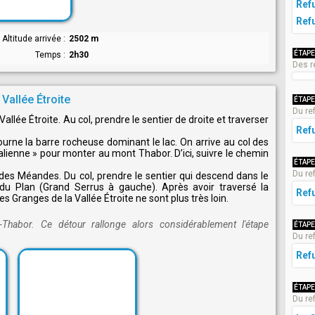
Ref
Ref
Altitude arrivée
2502 m
ÉTAPE
Temps
2h30
Des r
Vallée Étroite
ÉTAPE
Du re
llée Étroite. Au col, prendre le sentier de droite et traverser
Refu
tourne la barre rocheuse dominant le lac. On arrive au col des
talienne » pour monter au mont Thabor. D’ici, suivre le chemin
ÉTAPE
Du ref
des Méandes. Du col, prendre le sentier qui descend dans le
t du Plan (Grand Serrus à gauche). Après avoir traversé la
Ref
es Granges de la Vallée Étroite ne sont plus très loin.
Thabor. Ce détour rallonge alors considérablement l'étape
ÉTAPE
Du re
Ref
ÉTAPE
Du re