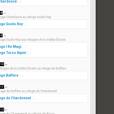
Chardousë
 8
fuge Chardouse au refuge Guido Rey
uge Guido Rey
 9
fuge Guido Rey aux refuges de la Vallée Étroite
uge I Re Magi
uge Terzo Alpini
 10
efuges de la Vallée Étroite au refuge de Buffère
uge Buffère
 11
fuge de Buffère au refuge du Chardonnet
uge du Chardonnet
 12
fuge du Chardonnet au refuge de Ricou