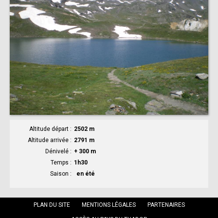
Altitude départ
2502 m
Altitude arrivée
2791 m
Dénivelé
+ 300 m
Temps
1h30
Saison
en été
PLAN DU SITE
MENTIONS LÉGALES
PARTENAIRES