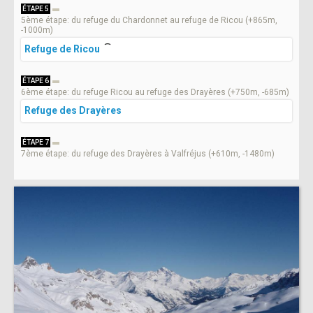
ÉTAPE 5
5ème étape: du refuge du Chardonnet au refuge de Ricou (+865m,
-1000m)
Refuge de Ricou
ÉTAPE 6
6ème étape: du refuge Ricou au refuge des Drayères (+750m, -685m)
Refuge des Drayères
ÉTAPE 7
7ème étape: du refuge des Drayères à Valfréjus (+610m, -1480m)