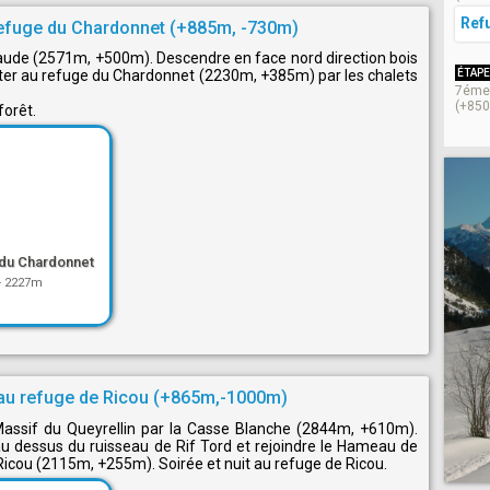
Ref
refuge du Chardonnet (+885m, -730m)
aude (2571m, +500m). Descendre en face nord direction bois
ter au refuge du Chardonnet (2230m, +385m) par les chalets
ÉTAPE
7éme 
(+850
forêt.
du Chardonnet
-
2227m
 au refuge de Ricou (+865m,-1000m)
Massif du Queyrellin par la Casse Blanche (2844m, +610m).
 au dessus du ruisseau de Rif Tord et rejoindre le Hameau de
cou (2115m, +255m). Soirée et nuit au refuge de Ricou.