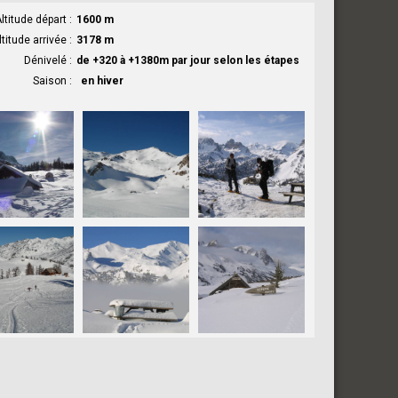
ltitude départ
1600 m
ltitude arrivée
3178 m
Dénivelé
de +320 à +1380m par jour selon les étapes
Saison
en hiver