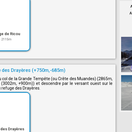
A
A
ge de Ricou
-
2115m
e des Drayères (+750m,-685m)
au col de la Grande Tempête (ou Crête des Muandes) (2865m,
(3002m, +900m)) et descendre par le versant ouest sur le
 refuge des Drayères.
 des Drayères