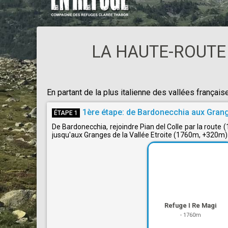
LA HAUTE-ROUTE
En partant de la plus italienne des vallées français
1ère étape: de Bardonecchia aux Grang
ÉTAPE 1
De Bardonecchia, rejoindre Pian del Colle par la route (
jusqu'aux Granges de la Vallée Etroite (1760m, +320m). 
Refuge I Re Magi
-
1760m