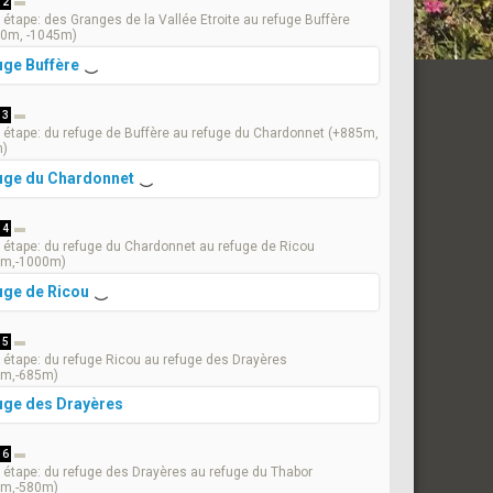
 2
étape: des Granges de la Vallée Etroite au refuge Buffère
0m, -1045m)
uge Buffère
 3
étape: du refuge de Buffère au refuge du Chardonnet (+885m,
m)
uge du Chardonnet
 4
étape: du refuge du Chardonnet au refuge de Ricou
5m,-1000m)
uge de Ricou
 5
étape: du refuge Ricou au refuge des Drayères
0m,-685m)
uge des Drayères
 6
étape: du refuge des Drayères au refuge du Thabor
0m,-580m)