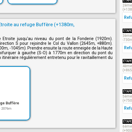
ÉTAPE
2ème 
(+138
Ref
Etroite au refuge Buffère (+1380m,
ÉTAPE
3ème 
e Etroite jusqu'au niveau du pont de la Fonderie (1920m).
-730
irection S pour rejoindre le Col du Vallon (2645m, +880m).
Ref
00m, -1045m). Prendre ensuite la route enneigée de la Haute
 bifurquer à gauche (S-O) à 1770m en direction du pont du
itinéraire régulièrement entretenu pour le ravitaillement du
ÉTAPE
4ème 
(+86
Ref
ÉTAPE
5ème 
(+75
ge Buffère
Ref
-
2076m
ÉTAPE
6ème 
(+90