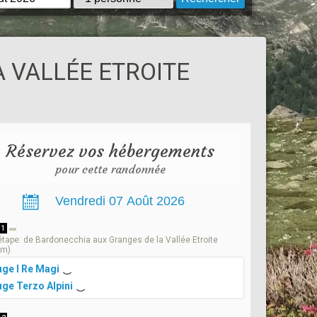
 VALLÉE ETROITE
Réservez vos hébergements
pour cette randonnée
 1
étape: de Bardonecchia aux Granges de la Vallée Etroite
0m)
uge I Re Magi
uge Terzo Alpini