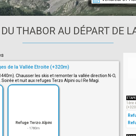
 DU THABOR AU DÉPART DE LA
es
es de la Vallée Etroite (+320m)
1440m). Chausser les skis et remonter la vallée direction N-O,
Soirée et nuit aux refuges Terzo Alpini ou I Re Magi.
ÉTAPE
1ère 
(+32
Ref
Ref
Refuge Terzo Alpini
-
1780m