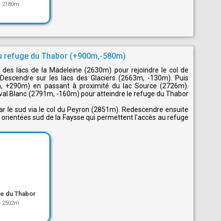
-
2180m
au refuge du Thabor (+900m,-580m)
des lacs de la Madeleine (2630m) pour rejoindre le col de
Descendre sur les lacs des Glaciers (2663m, -130m). Puis
, +290m) en passant à proximité du lac Source (2726m).
heval Blanc (2791m, -160m) pour atteindre le refuge du Thabor
ar le sud via le col du Peyron (2851m). Redescendre ensuite
 orientées sud de la Faysse qui permettent l'accès au refuge
e du Thabor
-
2502m