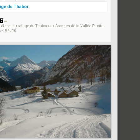
uge du Thabor
 7
étape: du refuge du Thabor aux Granges de la Vallée Etroite
, -1870m)