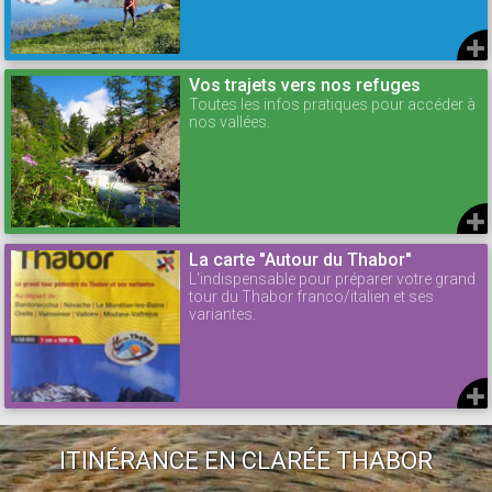
Vos trajets vers nos refuges
Toutes les infos pratiques pour accéder à
nos vallées.
La carte "Autour du Thabor"
L'indispensable pour préparer votre grand
tour du Thabor franco/italien et ses
variantes.
ITINÉRANCE EN CLARÉE THABOR