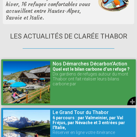
hiver, 16 refuges confortables vous
accueillent entre Hautes-Alpes,
Savoie et Italie.
LES ACTUALITÉS DE CLARÉE THABOR
Nos Démarches Décarbon’Action
Quel est le bilan carbone d’un refuge ?
Dix gardiens de refuges autour du mont
Thabor ont fait réaliser leurs bilans
carbone par
Le Grand Tour du Thabor
6 parcours : par Valmeinier, par Val
Fréjus, par Névache et 3 entrées par
l'Italie,
Réserver en ligne votre itinérance